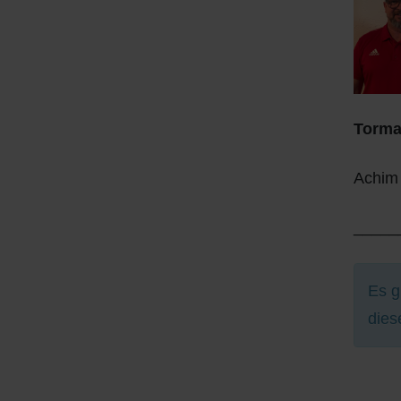
Torma
Achim
_____
Info
Es g
dies