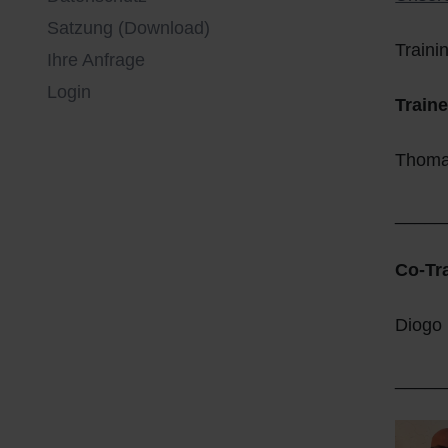
Satzung (Download)
Sportgelände
Traini
Ihre Anfrage
Login
Traine
Thoma
_____
Co-Tr
Diogo
_____